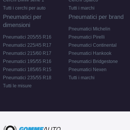
Tutti i cerchi per auto
Tutti i marchi
Pneumatici per
Pneumatici per brand
dimensioni
Pneumatici Michelin
Pneumatici 205/55 R16
Pneumatici Pirelli
Pneumatici 225/45 R17
Pneumatici Continental
Pneumatici 215/60 R17
Pneumatici Hankook
Pneumatici 195/55 R16
Pneumatici Bridgestone
Pneumatici 185/65 R15
Pneumatici Nexen
Pneumatici 235/55 R18
Tutti i marchi
Tutti le misure