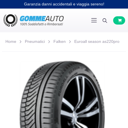
Garanzia danni accidentali e viaggia sereno!
Home
Pneumatici
Falken
Euroall season as220pro