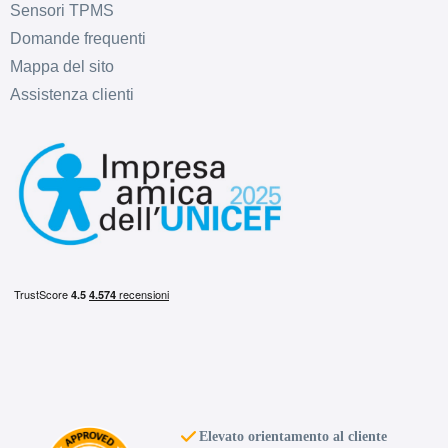
Sensori TPMS
D
B
71
db
Domande frequenti
Mappa del sito
Assistenza clienti
C
B
71
db
C
B
71
db
Elevato orientamento al cliente