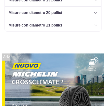
Misure con diametro 19 pollici
235/65 R17 108V M+S
XL
Disponibile
Misure con diametro 20 pollici
Misure con diametro 21 pollici
235/45 R17 97W M+S FR
XL
Disponibile
Adv
245/45 R17 99W M+S FR
XL
Disponibile
235/55 R17 103W M+S
XL
Disponibile