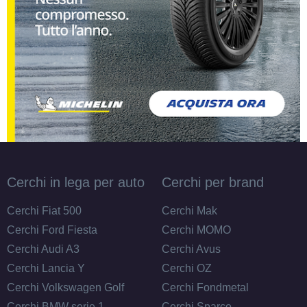
235/60 R17 106V M+S
XL
Disponibile
235/65 R17 108V M+S
XL
Disponibile
Cerchi in lega per auto
Cerchi per brand
245/45 R17 99W M+S FR
Cerchi Fiat 500
Cerchi Mak
XL
Disponibile
Cerchi Ford Fiesta
Cerchi MOMO
Cerchi Audi A3
Cerchi Avus
Cerchi Lancia Y
Cerchi OZ
Cerchi Volkswagen Golf
Cerchi Fondmetal
Cerchi BMW serie 1
Cerchi Sparco