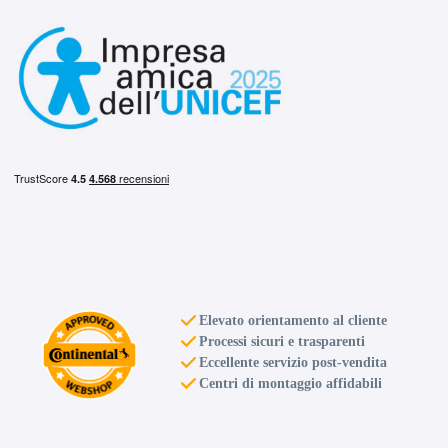
D
B
71
db
C
B
71
db
Elevato orientamento al cliente
Processi sicuri e trasparenti
Eccellente servizio post-vendita
Centri di montaggio affidabili
C
B
71
db