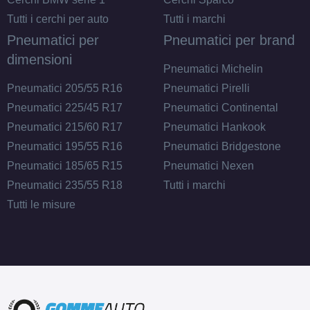
Tutti i cerchi per auto
Tutti i marchi
Pneumatici per
Pneumatici per brand
dimensioni
Pneumatici Michelin
Pneumatici 205/55 R16
Pneumatici Pirelli
Pneumatici 225/45 R17
Pneumatici Continental
Pneumatici 215/60 R17
Pneumatici Hankook
Pneumatici 195/55 R16
Pneumatici Bridgestone
Pneumatici 185/65 R15
Pneumatici Nexen
Pneumatici 235/55 R18
Tutti i marchi
Tutti le misure