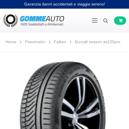
Garanzia danni accidentali e viaggia sereno!
Home
Pneumatici
Falken
Euroall season as220pro