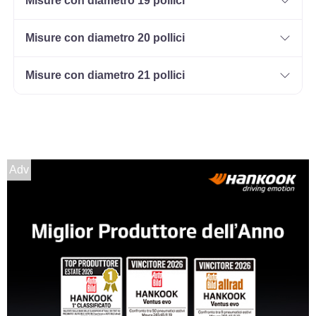
Misure con diametro 19 pollici
235/65 R17 108V M+S
XL
Disponibile
Misure con diametro 20 pollici
Misure con diametro 21 pollici
235/45 R17 97W M+S FR
XL
Disponibile
Adv
245/45 R17 99W M+S FR
XL
Disponibile
235/55 R17 103W M+S
XL
Disponibile