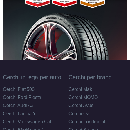
235/60 R17 106V M+S
XL
Disponibile
235/65 R17 108V M+S
XL
Disponibile
Cerchi in lega per auto
Cerchi per brand
245/45 R17 99W M+S FR
Cerchi Fiat 500
Cerchi Mak
XL
Disponibile
Cerchi Ford Fiesta
Cerchi MOMO
Cerchi Audi A3
Cerchi Avus
Cerchi Lancia Y
Cerchi OZ
Cerchi Volkswagen Golf
Cerchi Fondmetal
Cerchi BMW serie 1
Cerchi Sparco