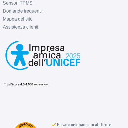
Sensori TPMS
D
B
71
db
Domande frequenti
Mappa del sito
Assistenza clienti
C
B
71
db
C
B
71
db
Elevato orientamento al cliente