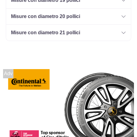
Misure con diametro 19 pollici
235/65 R17 108V M+S
XL
Disponibile
Misure con diametro 20 pollici
Misure con diametro 21 pollici
235/45 R17 97W M+S FR
XL
Disponibile
Adv
245/45 R17 99W M+S FR
XL
Disponibile
235/55 R17 103W M+S
XL
Disponibile