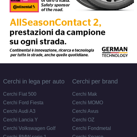
235/60 R17 106V M+S
XL
Disponibile
235/65 R17 108V M+S
XL
Disponibile
Cerchi in lega per auto
Cerchi per brand
245/45 R17 99W M+S FR
Cerchi Fiat 500
Cerchi Mak
XL
Disponibile
Cerchi Ford Fiesta
Cerchi MOMO
Cerchi Audi A3
Cerchi Avus
Cerchi Lancia Y
Cerchi OZ
Cerchi Volkswagen Golf
Cerchi Fondmetal
Cerchi BMW serie 1
Cerchi Sparco