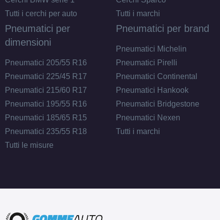
Tutti i cerchi per auto
Tutti i marchi
Pneumatici per
Pneumatici per brand
dimensioni
Pneumatici Michelin
Pneumatici 205/55 R16
Pneumatici Pirelli
Pneumatici 225/45 R17
Pneumatici Continental
Pneumatici 215/60 R17
Pneumatici Hankook
Pneumatici 195/55 R16
Pneumatici Bridgestone
Pneumatici 185/65 R15
Pneumatici Nexen
Pneumatici 235/55 R18
Tutti i marchi
Tutti le misure