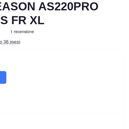
EASON AS220PRO
+S FR XL
ro 36 mesi