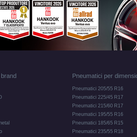
 brand
Pneumatici per dimensi
Pneumatici 205/55 R16
O
Pneumatici 225/45 R17
Pneumatici 215/60 R17
Pneumatici 195/55 R16
metal
Pneumatici 185/65 R15
o
Pneumatici 235/55 R18