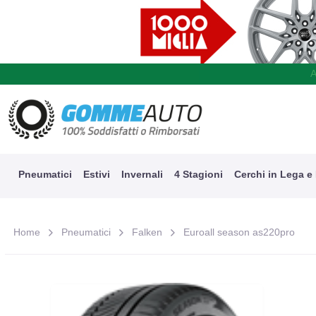
A
Pneumatici
Estivi
Invernali
4 Stagioni
Cerchi in Lega e
Home
Pneumatici
Falken
Euroall season as220pro