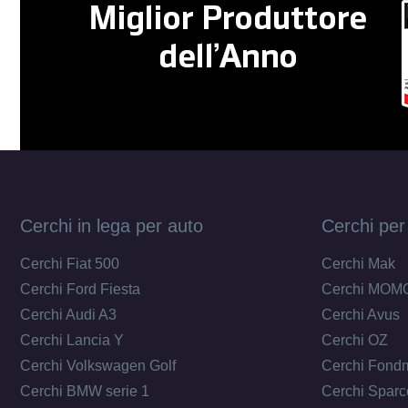
Cerchi in lega per auto
Cerchi per
Cerchi Fiat 500
Cerchi Mak
Cerchi Ford Fiesta
Cerchi MOM
Cerchi Audi A3
Cerchi Avus
Cerchi Lancia Y
Cerchi OZ
Cerchi Volkswagen Golf
Cerchi Fond
Cerchi BMW serie 1
Cerchi Sparc