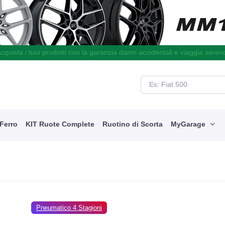
cquista i tuoi prodotti con la garanzia danni accidentali e viaggia seren
 Ferro
KIT Ruote Complete
Ruotino di Scorta
MyGarage
Pneumatico 4 Stagioni