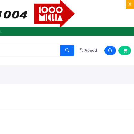
X
o.
Accedi