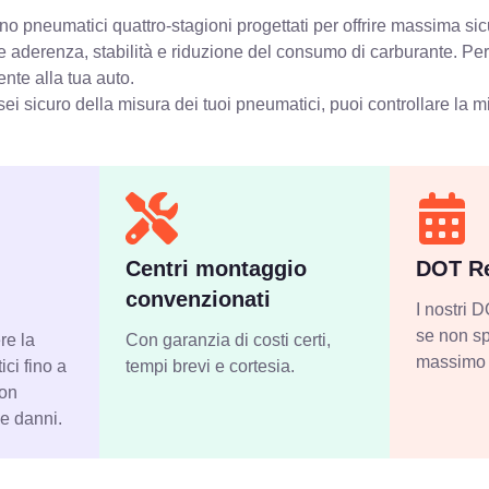
o pneumatici quattro-stagioni progettati per offrire massima sic
e aderenza, stabilità e riduzione del consumo di carburante. Pe
ente alla tua auto.
ei sicuro della misura dei tuoi pneumatici, puoi controllare
la m
Centri montaggio
DOT Re
convenzionati
I nostri
se non sp
re la
Con garanzia di costi certi,
massimo 
ci fino a
tempi brevi e cortesia.
con
 e danni.