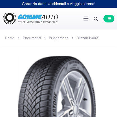
Garanzia danni accidentali e viaggia sereno!
Home
Pneumatici
Bridgestone
Blizzak lm005