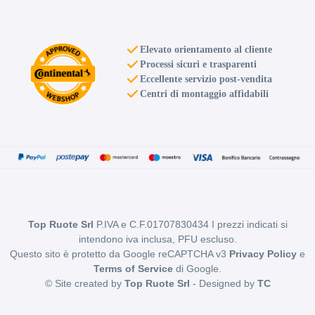
Elevato orientamento al cliente
Processi sicuri e trasparenti
Eccellente servizio post-vendita
Centri di montaggio affidabili
Top Ruote Srl
P.IVA e C.F.01707830434 I prezzi indicati si
intendono iva inclusa, PFU escluso.
Questo sito è protetto da Google reCAPTCHA v3
Privacy Policy
e
Terms of Service
di Google.
© Site created by
Top Ruote Srl
- Designed by
TC