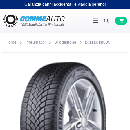
Garanzia danni accidentali e viaggia sereno!
Home
Pneumatici
Bridgestone
Blizzak lm005