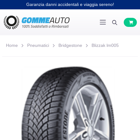
Garanzia danni accidentali e viaggia sereno!
Home
Pneumatici
Bridgestone
Blizzak lm005