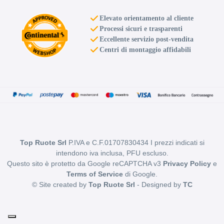
Elevato orientamento al cliente
Processi sicuri e trasparenti
Eccellente servizio post-vendita
Centri di montaggio affidabili
Top Ruote Srl
P.IVA e C.F.01707830434 I prezzi indicati si
intendono iva inclusa, PFU escluso.
Questo sito è protetto da Google reCAPTCHA v3
Privacy Policy
e
Terms of Service
di Google.
© Site created by
Top Ruote Srl
- Designed by
TC