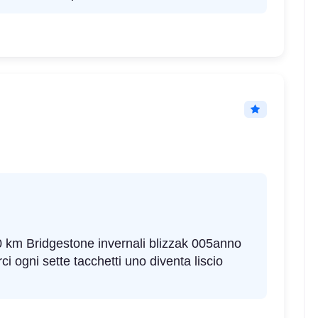
 km Bridgestone invernali blizzak 005anno
 ogni sette tacchetti uno diventa liscio
C
A
70
db