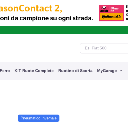
cquista i tuoi prodotti con la garanzia danni accidentali e viaggia seren
 Ferro
KIT Ruote Complete
Ruotino di Scorta
MyGarage
Pneumatico Invernale