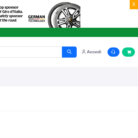
X
o.
Accedi