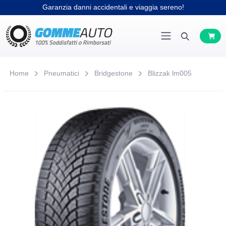
Garanzia danni accidentali e viaggia sereno!
Home
Pneumatici
Bridgestone
Blizzak lm005