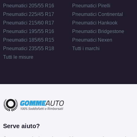
Pneumatici 205/55 R16
Pneumatici Pirelli
Pneumatici 225/45 R17
Pneumatici Continental
Pneumatici 215/60 R17
Pneumatici Hankook
Pneumatici 195/55 R16
Pneumatici Bridgestone
Pneumatici 185/65 R15
Pneumatici Nexen
Pneumatici 235/55 R18
Tutti i marchi
Tutti le misure
Serve aiuto?