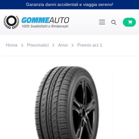
Garanzia danni accidentali e viaggia sereno!
Home
Pneumatici
Arivo
Premio arz 1