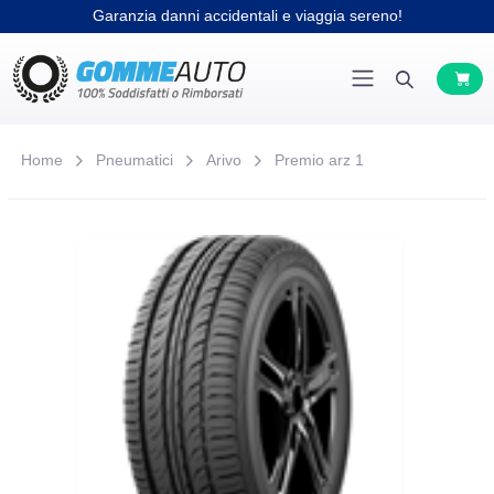
Garanzia danni accidentali e viaggia sereno!
Home
Pneumatici
Arivo
Premio arz 1