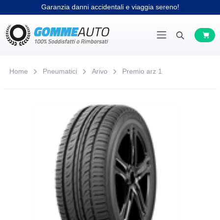
Garanzia danni accidentali e viaggia sereno!
Home
Pneumatici
Arivo
Premio arz 1