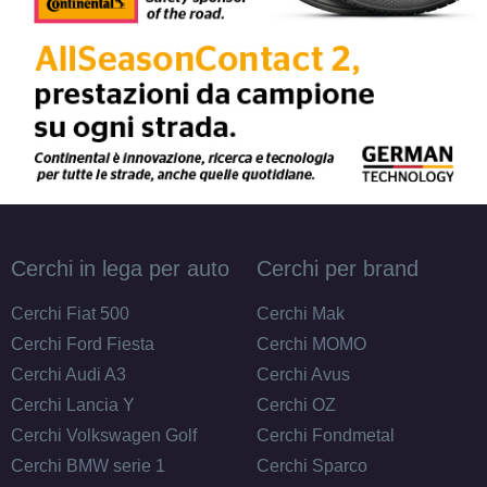
Cerchi in lega per auto
Cerchi per brand
Cerchi Fiat 500
Cerchi Mak
Cerchi Ford Fiesta
Cerchi MOMO
Cerchi Audi A3
Cerchi Avus
Cerchi Lancia Y
Cerchi OZ
Cerchi Volkswagen Golf
Cerchi Fondmetal
Cerchi BMW serie 1
Cerchi Sparco