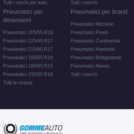
Tutti i cerchi per auto
Tutti i marchi
Pneumatici per
Pneumatici per brand
dimensioni
Pneumatici Michelin
Pneumatici 205/55 R16
Pneumatici Pirelli
Pneumatici 225/45 R17
Pneumatici Continental
Pneumatici 215/60 R17
Pneumatici Hankook
Pneumatici 195/55 R16
Pneumatici Bridgestone
Pneumatici 185/65 R15
Pneumatici Nexen
Pneumatici 235/55 R18
Tutti i marchi
Tutti le misure