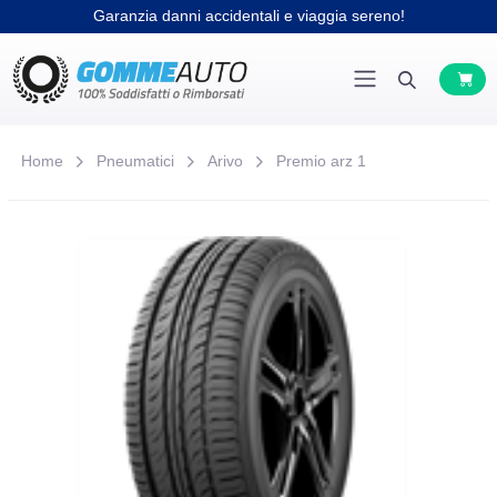
Garanzia danni accidentali e viaggia sereno!
Home
Pneumatici
Arivo
Premio arz 1