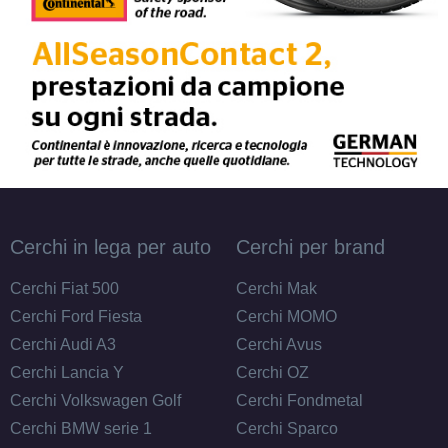
Cerchi in lega per auto
Cerchi per brand
Cerchi Fiat 500
Cerchi Mak
Cerchi Ford Fiesta
Cerchi MOMO
Cerchi Audi A3
Cerchi Avus
Cerchi Lancia Y
Cerchi OZ
Cerchi Volkswagen Golf
Cerchi Fondmetal
Cerchi BMW serie 1
Cerchi Sparco