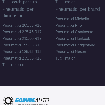
Tutti i cerchi per auto
Tutti i marchi
Pneumatici per
Pneumatici per brand
dimensioni
Pneumatici Michelin
Pneumatici 205/55 R16
Pneumatici Pirelli
Pneumatici 225/45 R17
Pneumatici Continental
Pneumatici 215/60 R17
Pneumatici Hankook
Pneumatici 195/55 R16
Pneumatici Bridgestone
Pneumatici 185/65 R15
Pneumatici Nexen
Pneumatici 235/55 R18
Tutti i marchi
Tutti le misure