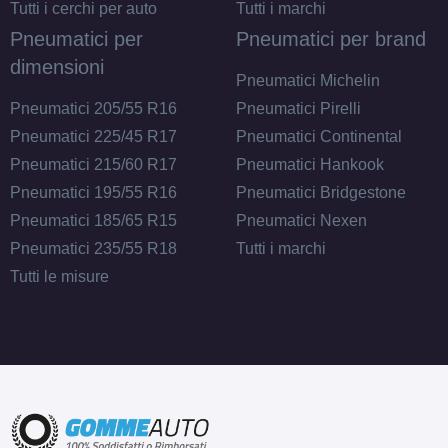
Tutti i cerchi per auto
Tutti i marchi
Pneumatici per
Pneumatici per brand
dimensioni
Pneumatici Michelin
Pneumatici 205/55 R16
Pneumatici Pirelli
Pneumatici 225/45 R17
Pneumatici Continental
Pneumatici 215/60 R17
Pneumatici Hankook
Pneumatici 195/55 R16
Pneumatici Bridgestone
Pneumatici 185/65 R15
Pneumatici Nexen
Pneumatici 235/55 R18
Tutti i marchi
Tutti le misure