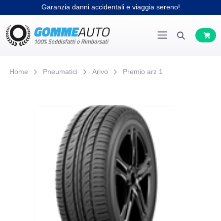
Garanzia danni accidentali e viaggia sereno!
Home
Pneumatici
Arivo
Premio arz 1