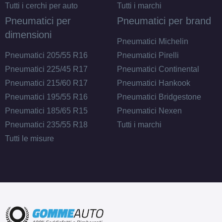
Tutti i cerchi per auto
Tutti i marchi
Pneumatici per
Pneumatici per brand
dimensioni
Pneumatici Michelin
Pneumatici 205/55 R16
Pneumatici Pirelli
Pneumatici 225/45 R17
Pneumatici Continental
Pneumatici 215/60 R17
Pneumatici Hankook
Pneumatici 195/55 R16
Pneumatici Bridgestone
Pneumatici 185/65 R15
Pneumatici Nexen
Pneumatici 235/55 R18
Tutti i marchi
Tutti le misure