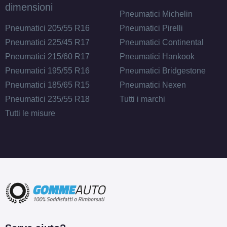
dimensioni
Pneumatici Michelin
Pneumatici 205/55 R16
Pneumatici Pirelli
Pneumatici 225/45 R17
Pneumatici Continental
Pneumatici 215/60 R17
Pneumatici Hankook
Pneumatici 195/55 R16
Pneumatici Bridgestone
Pneumatici 185/65 R15
Pneumatici Nexen
Pneumatici 235/55 R18
Tutti i marchi
Tutti le misure