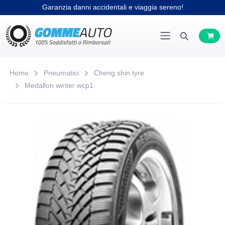
Garanzia danni accidentali e viaggia sereno!
Home
Pneumatici
Cheng shin tyre
Medallon winter wcp1