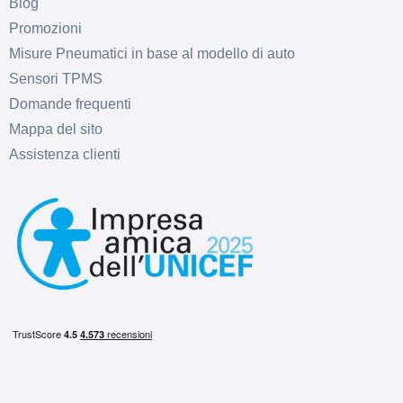
Blog
Promozioni
Misure Pneumatici in base al modello di auto
Sensori TPMS
Domande frequenti
Mappa del sito
E
C
70
db
Assistenza clienti
E
C
70
db