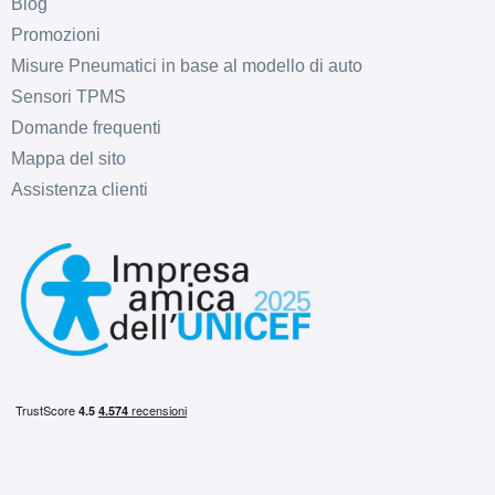
Blog
Promozioni
Misure Pneumatici in base al modello di auto
Sensori TPMS
Domande frequenti
Mappa del sito
E
C
70
db
Assistenza clienti
E
C
70
db