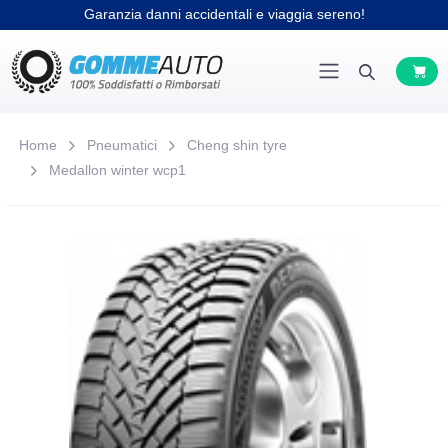
Garanzia danni accidentali e viaggia sereno!
Home
Pneumatici
Cheng shin tyre
Medallon winter wcp1