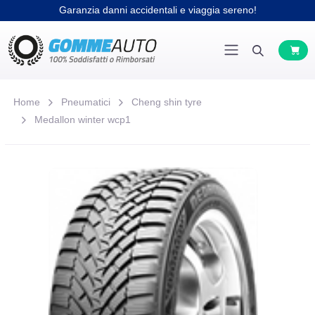
Garanzia danni accidentali e viaggia sereno!
Home
Pneumatici
Cheng shin tyre
Medallon winter wcp1