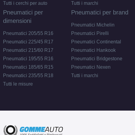
Tutti i cerchi per auto
Tutti i marchi
Pneumatici per
Pneumatici per brand
dimensioni
Pneumatici Michelin
Pneumatici 205/55 R16
Pneumatici Pirelli
Pneumatici 225/45 R17
Pneumatici Continental
Pneumatici 215/60 R17
Pneumatici Hankook
Pneumatici 195/55 R16
Pneumatici Bridgestone
Pneumatici 185/65 R15
Pneumatici Nexen
Pneumatici 235/55 R18
Tutti i marchi
Tutti le misure