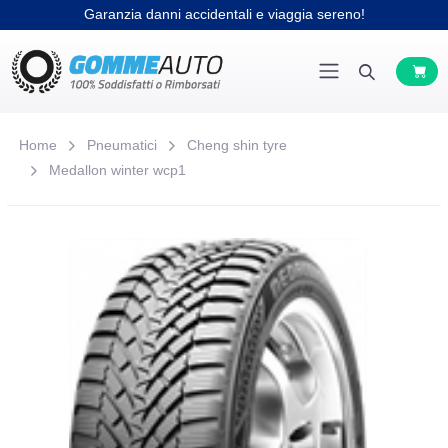
Garanzia danni accidentali e viaggia sereno!
Home
Pneumatici
Cheng shin tyre
Medallon winter wcp1