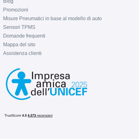
Blog
Promozioni
Misure Pneumatici in base al modello di auto
Sensori TPMS
Domande frequenti
Mappa del sito
E
C
70
db
Assistenza clienti
E
C
70
db