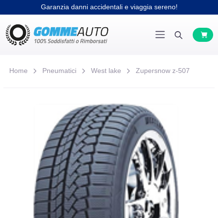
Garanzia danni accidentali e viaggia sereno!
Home
Pneumatici
West lake
Zupersnow z-507