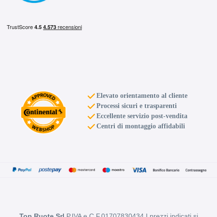
C
C
72
db
Elevato orientamento al cliente
Processi sicuri e trasparenti
C
C
72
db
Eccellente servizio post-vendita
Centri di montaggio affidabili
C
C
72
db
Top Ruote Srl
P.IVA e C.F.01707830434 I prezzi indicati si