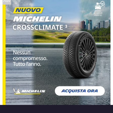
Adv
225/55 R16 99V M+S
Disponibile
225/60 R16 98H M+S
Disponibile
215/70 R16 100H M+S
Disponibile
215/65 R16 98H M+S
Disponibile