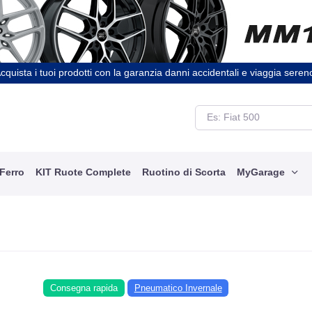
cquista i tuoi prodotti con la garanzia danni accidentali e viaggia seren
 Ferro
KIT Ruote Complete
Ruotino di Scorta
MyGarage
Consegna rapida
Pneumatico Invernale