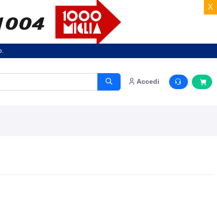
X
o.
Accedi