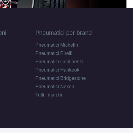
oni
Pneumatici per brand
Pneumatici Michelin
Pneumatici Pirelli
Pneumatici Continental
Pneumatici Hankook
Pneumatici Bridgestone
Pneumatici Nexen
Tutti i marchi
D
C
72
db