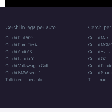
Cerchi in lega per auto
Cerchi per
Cerchi Fiat 500
Cerchi Mak
Cerchi Ford Fiesta
Cerchi MOM
Cerchi Audi A3
Cerchi Avus
Cerchi Lancia Y
Cerchi OZ
Cerchi Volkswagen Golf
Cerchi Fond
Cerchi BMW serie 1
Cerchi Sparc
Tutti i cerchi per auto
Tutti i marchi