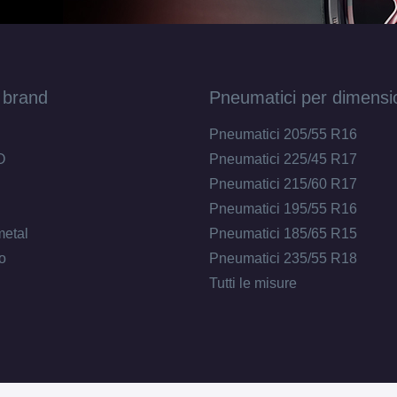
 brand
Pneumatici per dimensi
Pneumatici 205/55 R16
O
Pneumatici 225/45 R17
Pneumatici 215/60 R17
Pneumatici 195/55 R16
metal
Pneumatici 185/65 R15
o
Pneumatici 235/55 R18
Tutti le misure