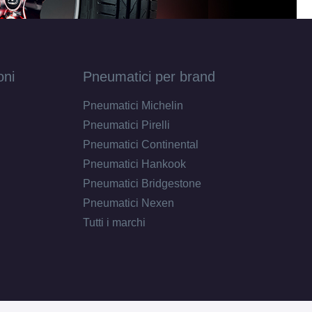
oni
Pneumatici per brand
Pneumatici Michelin
Pneumatici Pirelli
Pneumatici Continental
Pneumatici Hankook
Pneumatici Bridgestone
Pneumatici Nexen
Tutti i marchi
D
C
72
db