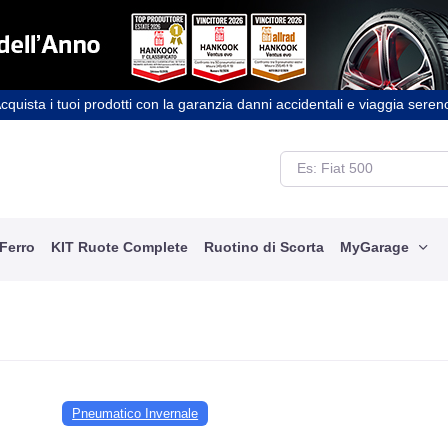
cquista i tuoi prodotti con la garanzia danni accidentali e viaggia seren
 Ferro
KIT Ruote Complete
Ruotino di Scorta
MyGarage
Pneumatico Invernale