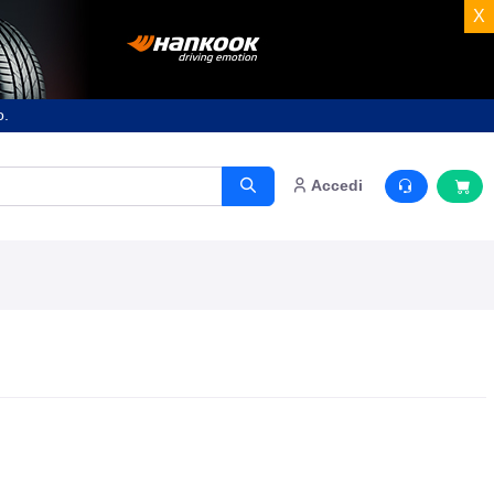
X
o.
Accedi