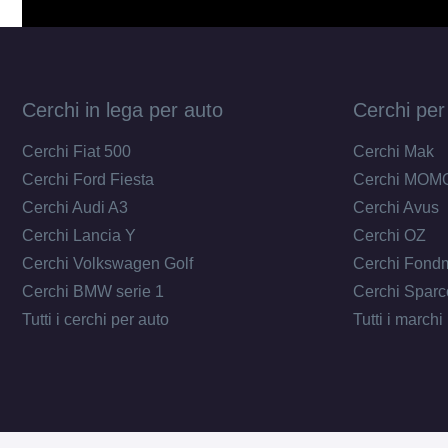
Cerchi in lega per auto
Cerchi per
Cerchi Fiat 500
Cerchi Mak
Cerchi Ford Fiesta
Cerchi MOM
Cerchi Audi A3
Cerchi Avus
Cerchi Lancia Y
Cerchi OZ
Cerchi Volkswagen Golf
Cerchi Fond
Cerchi BMW serie 1
Cerchi Sparc
Tutti i cerchi per auto
Tutti i marchi