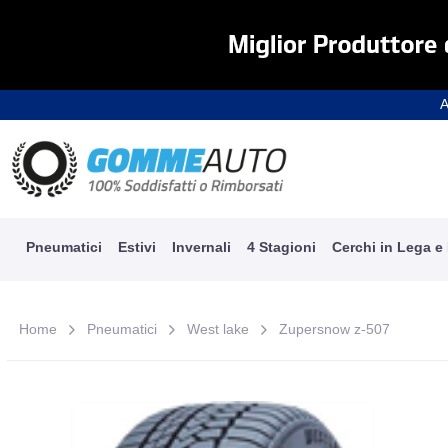
A
Pneumatici
Estivi
Invernali
4 Stagioni
Cerchi in Lega e
Home
Pneumatici
West lake
Zupersnow z-507