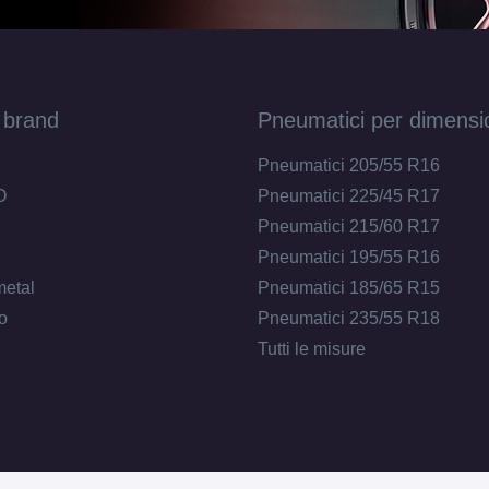
 brand
Pneumatici per dimensi
Pneumatici 205/55 R16
O
Pneumatici 225/45 R17
Pneumatici 215/60 R17
Pneumatici 195/55 R16
metal
Pneumatici 185/65 R15
o
Pneumatici 235/55 R18
Tutti le misure