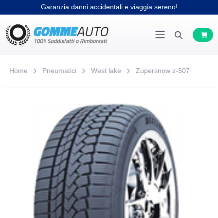
Garanzia danni accidentali e viaggia sereno!
Home
Pneumatici
West lake
Zupersnow z-507