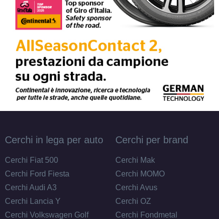
215/70 R16 100H M+S
Disponibile
215/65 R16 98H M+S
Disponibile
Cerchi in lega per auto
Cerchi per brand
Cerchi Fiat 500
Cerchi Mak
Cerchi Ford Fiesta
Cerchi MOMO
Cerchi Audi A3
Cerchi Avus
Cerchi Lancia Y
Cerchi OZ
Cerchi Volkswagen Golf
Cerchi Fondmetal