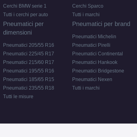
Cerchi BMW serie 1
Cerchi Sparco
Tutti i cerchi per auto
Tutti i marchi
Pneumatici per
Pneumatici per brand
dimensioni
Pneumatici Michelin
Pneumatici 205/55 R16
Pneumatici Pirelli
Pneumatici 225/45 R17
Pneumatici Continental
Pneumatici 215/60 R17
Pneumatici Hankook
Pneumatici 195/55 R16
Pneumatici Bridgestone
Pneumatici 185/65 R15
Pneumatici Nexen
Pneumatici 235/55 R18
Tutti i marchi
Tutti le misure