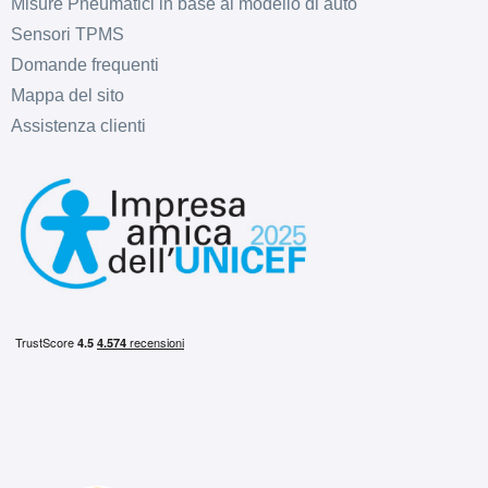
Misure Pneumatici in base al modello di auto
Sensori TPMS
C
C
72
Domande frequenti
db
Mappa del sito
Assistenza clienti
C
C
72
db