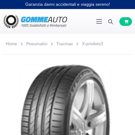
Garanzia danni accidentali e viaggia sereno!
Home
Pneumatici
Tracmax
X-privilotx3