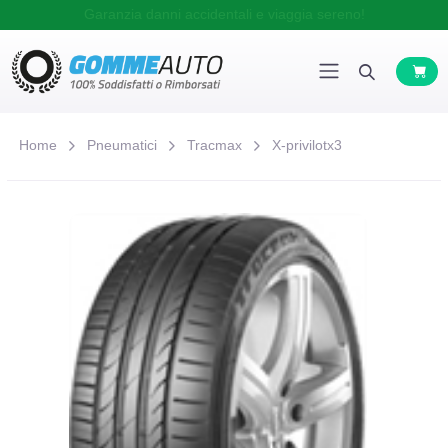
Garanzia danni accidentali e viaggia sereno!
Home
Pneumatici
Tracmax
X-privilotx3