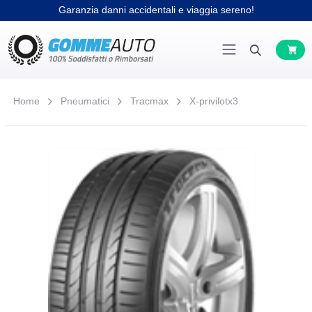
Garanzia danni accidentali e viaggia sereno!
Home
Pneumatici
Tracmax
X-privilotx3