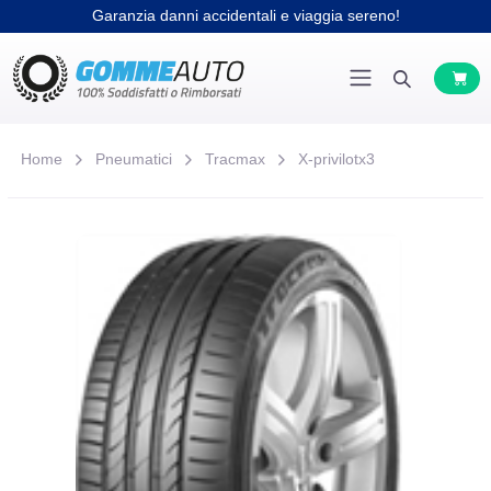
Garanzia danni accidentali e viaggia sereno!
Home
Pneumatici
Tracmax
X-privilotx3