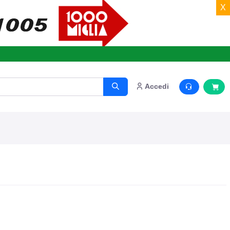
X
o.
Accedi