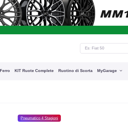
cquista i tuoi prodotti con la garanzia danni accidentali e viaggia seren
 Ferro
KIT Ruote Complete
Ruotino di Scorta
MyGarage
Pneumatico 4 Stagioni