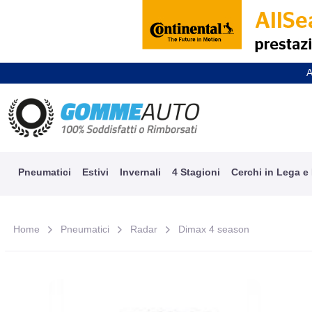
A
Pneumatici
Estivi
Invernali
4 Stagioni
Cerchi in Lega e
Home
Pneumatici
Radar
Dimax 4 season