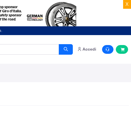
X
o.
Accedi