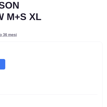
ASON
W M+S XL
ro 36 mesi