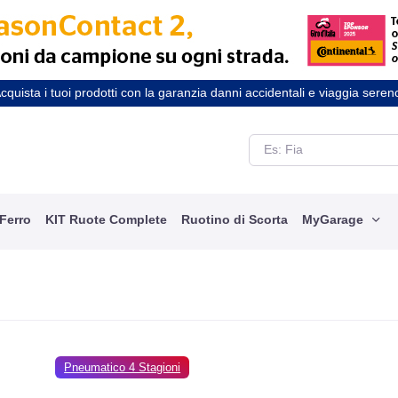
cquista i tuoi prodotti con la garanzia danni accidentali e viaggia seren
 Ferro
KIT Ruote Complete
Ruotino di Scorta
MyGarage
Pneumatico 4 Stagioni