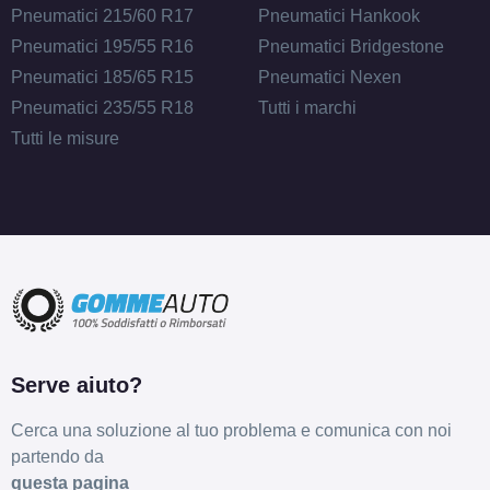
Pneumatici 215/60 R17
Pneumatici Hankook
Pneumatici 195/55 R16
Pneumatici Bridgestone
Pneumatici 185/65 R15
Pneumatici Nexen
Pneumatici 235/55 R18
Tutti i marchi
Tutti le misure
E
C
71
db
Serve aiuto?
E
C
71
db
Cerca una soluzione al tuo problema e comunica con noi
partendo da
questa pagina