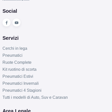
Social
E
C
71
db
Servizi
Cerchi in lega
Pneumatici
Ruote Complete
Kit ruotino di scorta
Pneumatici Estivi
E
C
71
Pneumatici Invernali
db
Pneumatici 4 Stagioni
Tutti i modelli di Auto, Suv e Caravan
Area Legale