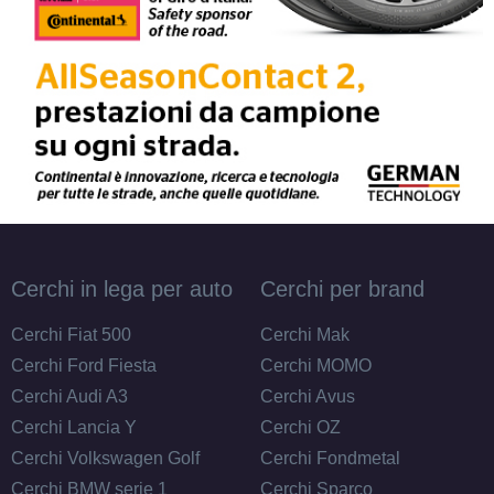
Cerchi in lega per auto
Cerchi per brand
Cerchi Fiat 500
Cerchi Mak
Cerchi Ford Fiesta
Cerchi MOMO
Cerchi Audi A3
Cerchi Avus
Cerchi Lancia Y
Cerchi OZ
Cerchi Volkswagen Golf
Cerchi Fondmetal
Cerchi BMW serie 1
Cerchi Sparco