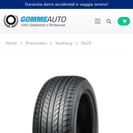
Garanzia danni accidentali e viaggia sereno!
Home
Pneumatici
Nankang
Ns20