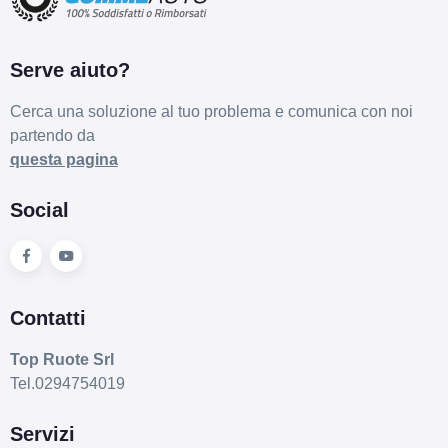
Serve aiuto?
Cerca una soluzione al tuo problema e comunica con noi
partendo da
C
E
71
questa pagina
db
Social
Contatti
D
C
71
Top Ruote Srl
db
Tel.0294754019
Servizi