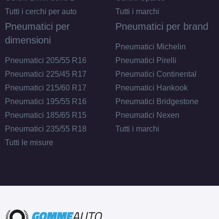
Tutti i cerchi per auto
Tutti i marchi
Pneumatici per
Pneumatici per brand
dimensioni
Pneumatici Michelin
Pneumatici 205/55 R16
Pneumatici Pirelli
Pneumatici 225/45 R17
Pneumatici Continental
Pneumatici 215/60 R17
Pneumatici Hankook
Pneumatici 195/55 R16
Pneumatici Bridgestone
Pneumatici 185/65 R15
Pneumatici Nexen
Pneumatici 235/55 R18
Tutti i marchi
Tutti le misure
E
C
71
db