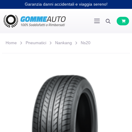
Garanzia danni accidentali e viaggia sereno!
Home
Pneumatici
Nankang
Ns20