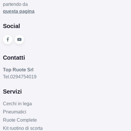
partendo da
questa pagina
E
C
71
db
Social
Contatti
Top Ruote Srl
C
E
71
db
Tel.0294754019
Servizi
Cerchi in lega
Pneumatici
Ruote Complete
Kit ruotino di scorta