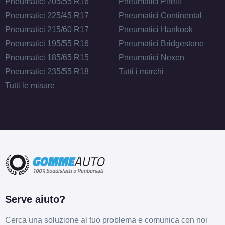
Pneumatici 205/55 R16
Pneumatici Pirelli
Pneumatici 225/45 R17
Pneumatici Continental
Pneumatici 215/60 R17
Pneumatici Hankook
Pneumatici 195/55 R16
Pneumatici Bridgestone
Pneumatici 185/65 R15
Pneumatici Nexen
Pneumatici 235/55 R18
Tutti i marchi
Tutti le misure
Serve aiuto?
Cerca una soluzione al tuo problema e comunica con noi