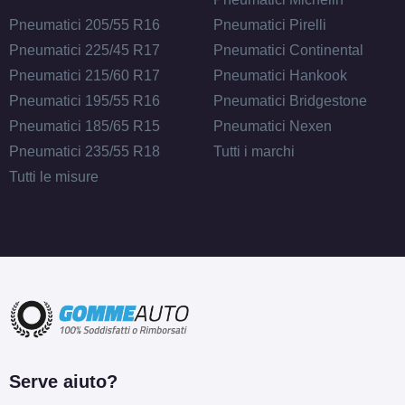
Pneumatici 205/55 R16
Pneumatici Pirelli
Pneumatici 225/45 R17
Pneumatici Continental
Pneumatici 215/60 R17
Pneumatici Hankook
Pneumatici 195/55 R16
Pneumatici Bridgestone
Pneumatici 185/65 R15
Pneumatici Nexen
Pneumatici 235/55 R18
Tutti i marchi
Tutti le misure
Serve aiuto?