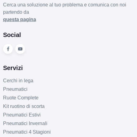
Cerca una soluzione al tuo problema e comunica con noi
partendo da
questa pagina
E
C
71
db
Social
Servizi
Cerchi in lega
Pneumatici
C
E
71
db
Ruote Complete
Kit ruotino di scorta
Pneumatici Estivi
Pneumatici Invernali
Pneumatici 4 Stagioni