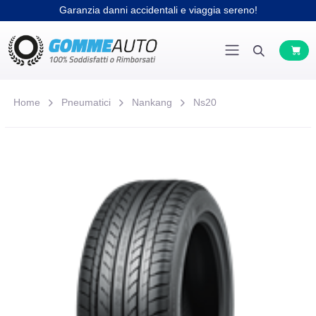
Garanzia danni accidentali e viaggia sereno!
Home
Pneumatici
Nankang
Ns20