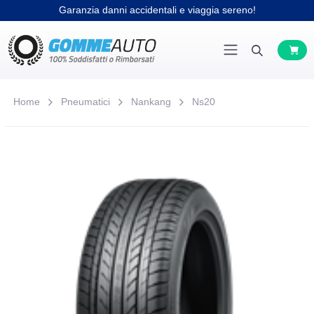
Garanzia danni accidentali e viaggia sereno!
Home
Pneumatici
Nankang
Ns20