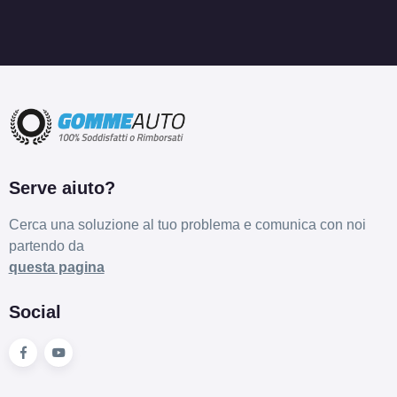
E
C
71
db
Serve aiuto?
Cerca una soluzione al tuo problema e comunica con noi
partendo da
questa pagina
Social
C
E
71
db