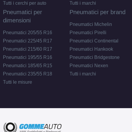
Tutti i cerchi per auto
Tutti i marchi
Pneumatici per
Pneumatici per brand
dimensioni
195/55 R16 91V
Pneumatici Michelin
ENLITEN XL
Disponibile
Pneumatici 205/55 R16
Pneumatici Pirelli
Pneumatici 225/45 R17
Pneumatici Continental
Pneumatici 215/60 R17
Pneumatici Hankook
215/65 R16 102V
Pneumatici 195/55 R16
Pneumatici Bridgestone
ENLITEN XL
Disponibile
Pneumatici 185/65 R15
Pneumatici Nexen
Pneumatici 235/55 R18
Tutti i marchi
Tutti le misure
195/45 R16 84V
ENLITEN XL
Disponibile
205/45 R16 87W