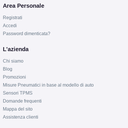
Area Personale
215/55 R16 93V
Registrati
B
A
69
db
ENLITEN
Disponibile
Accedi
Password dimenticata?
215/70 R16 100H
L'azienda
ENLITEN
Disponibile
Chi siamo
Blog
B
A
69
db
Promozioni
225/70 R16 103H
Misure Pneumatici in base al modello di auto
ENLITEN
Disponibile
Sensori TPMS
Domande frequenti
Mappa del sito
215/55 R16 93V
Assistenza clienti
ENLITEN
Disponibile