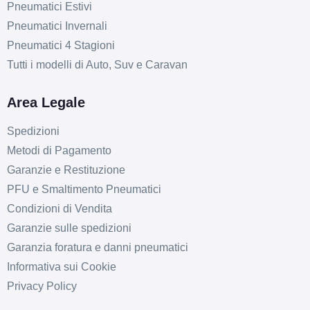
Pneumatici Estivi
195/55 R16 91H
Pneumatici Invernali
ENLITEN XL
Disponibile
Pneumatici 4 Stagioni
Tutti i modelli di Auto, Suv e Caravan
195/50 R16 88V
Area Legale
ENLITEN XL
Disponibile
Spedizioni
Metodi di Pagamento
Garanzie e Restituzione
215/55 R16 97W
PFU e Smaltimento Pneumatici
ENLITEN XL
Disponibile
Condizioni di Vendita
Garanzie sulle spedizioni
Garanzia foratura e danni pneumatici
235/60 R16 104H
Informativa sui Cookie
ENLITEN XL
Disponibile
Privacy Policy