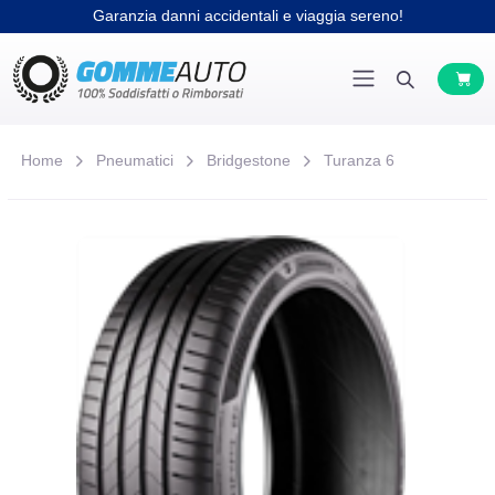
Garanzia danni accidentali e viaggia sereno!
Home
Pneumatici
Bridgestone
Turanza 6