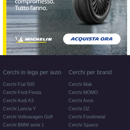
205/55 R16 94V
ENLITEN XL
Disponibile
215/65 R16 98H
ENLITEN
Disponibile
Cerchi in lega per auto
Cerchi per brand
205/60 R16 92V
Cerchi Fiat 500
Cerchi Mak
ENLITEN
Disponibile
Cerchi Ford Fiesta
Cerchi MOMO
Cerchi Audi A3
Cerchi Avus
Cerchi Lancia Y
Cerchi OZ
195/55 R16 91H
Cerchi Volkswagen Golf
Cerchi Fondmetal
ENLITEN XL
Disponibile
Cerchi BMW serie 1
Cerchi Sparco