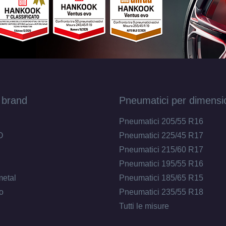
205/60 R16 92V ENLITEN
Disponibile
195/55 R16 91H ENLITEN XL
Disponibile
 brand
Pneumatici per dimensi
195/55 R16 91V ENLITEN XL
Disponibile
Pneumatici 205/55 R16
O
Pneumatici 225/45 R17
Pneumatici 215/60 R17
215/65 R16 102V ENLITEN XL
Disponibile
Pneumatici 195/55 R16
metal
Pneumatici 185/65 R15
o
Pneumatici 235/55 R18
Tutti le misure
195/45 R16 84V ENLITEN XL
Disponibile