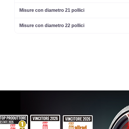
215/65 R16 102H ENLITEN XL
Disponibile
Misure con diametro 21 pollici
Misure con diametro 22 pollici
195/55 R16 87V ENLITEN
Disponibile
215/65 R16 98H ENLITEN
Disponibile
205/55 R16 94V ENLITEN XL
Disponibile
215/65 R16 98H ENLITEN
Disponibile