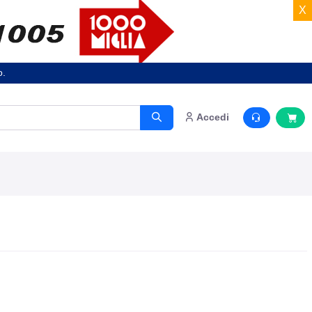
X
o.
Accedi