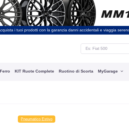
cquista i tuoi prodotti con la garanzia danni accidentali e viaggia seren
 Ferro
KIT Ruote Complete
Ruotino di Scorta
MyGarage
Pneumatico Estivo