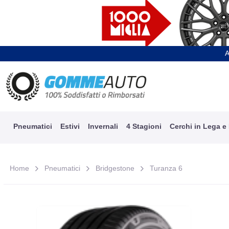
A
Pneumatici
Estivi
Invernali
4 Stagioni
Cerchi in Lega e
Home
Pneumatici
Bridgestone
Turanza 6