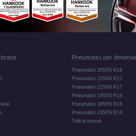
205/60 R16 92V ENLITEN
Disponibile
195/55 R16 91H ENLITEN XL
Disponibile
 brand
Pneumatici per dimensi
195/55 R16 91V ENLITEN XL
Disponibile
Pneumatici 205/55 R16
O
Pneumatici 225/45 R17
Pneumatici 215/60 R17
215/65 R16 102V ENLITEN XL
Pneumatici 195/55 R16
Disponibile
metal
Pneumatici 185/65 R15
o
Pneumatici 235/55 R18
Tutti le misure
195/45 R16 84V ENLITEN XL
Disponibile