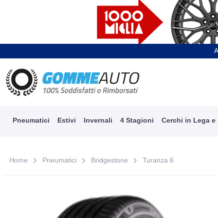
A
Pneumatici
Estivi
Invernali
4 Stagioni
Cerchi in Lega e
Home
Pneumatici
Bridgestone
Turanza 6