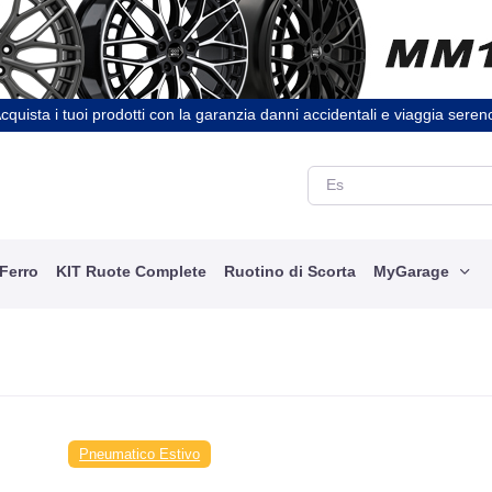
cquista i tuoi prodotti con la garanzia danni accidentali e viaggia seren
 Ferro
KIT Ruote Complete
Ruotino di Scorta
MyGarage
Pneumatico Estivo