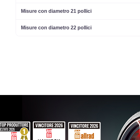
215/65 R16 102H ENLITEN XL
Disponibile
Misure con diametro 21 pollici
Misure con diametro 22 pollici
195/55 R16 87V ENLITEN
Disponibile
215/65 R16 98H ENLITEN
Disponibile
205/55 R16 94V ENLITEN XL
Disponibile
215/65 R16 98H ENLITEN
Disponibile