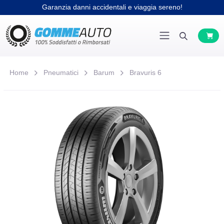
Garanzia danni accidentali e viaggia sereno!
Home
Pneumatici
Barum
Bravuris 6