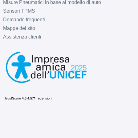
Misure Pneumatici in base al modello di auto
Sensori TPMS
Domande frequenti
C
B
69
Mappa del sito
db
Assistenza clienti
B
B
69
db