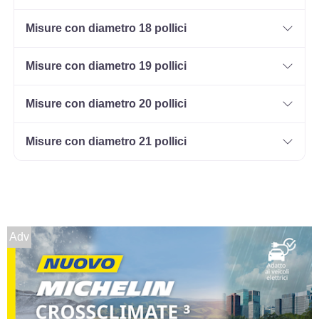
Misure con diametro 18 pollici
185/65 R14 86T Evc
Disponibile
Misure con diametro 19 pollici
Misure con diametro 20 pollici
185/60 R14 82H Evc
Misure con diametro 21 pollici
Disponibile
Adv