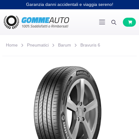
Garanzia danni accidentali e viaggia sereno!
Home
Pneumatici
Barum
Bravuris 6