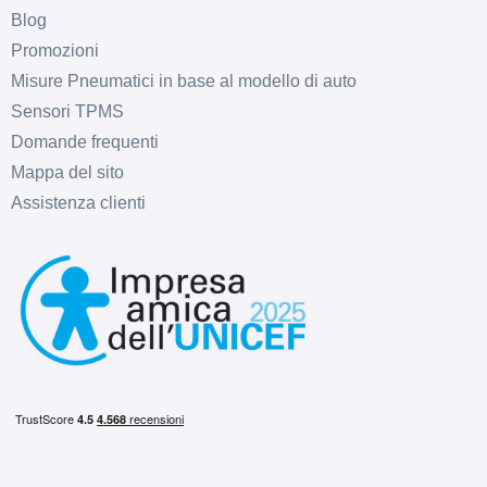
C
B
69
db
Blog
Promozioni
Misure Pneumatici in base al modello di auto
Sensori TPMS
Domande frequenti
Mappa del sito
Assistenza clienti
B
B
69
db
C
B
69
db