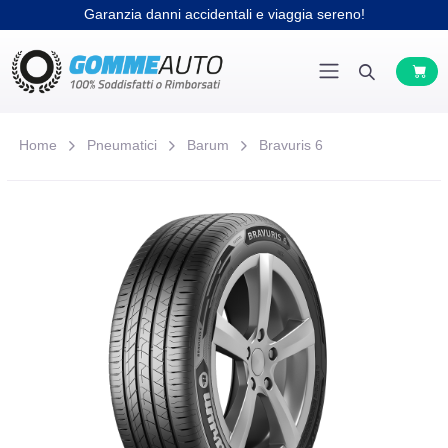
Garanzia danni accidentali e viaggia sereno!
Home
Pneumatici
Barum
Bravuris 6