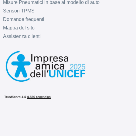
Misure Pneumatici in base al modello di auto
Sensori TPMS
Domande frequenti
C
B
69
Mappa del sito
db
Assistenza clienti
B
B
69
db