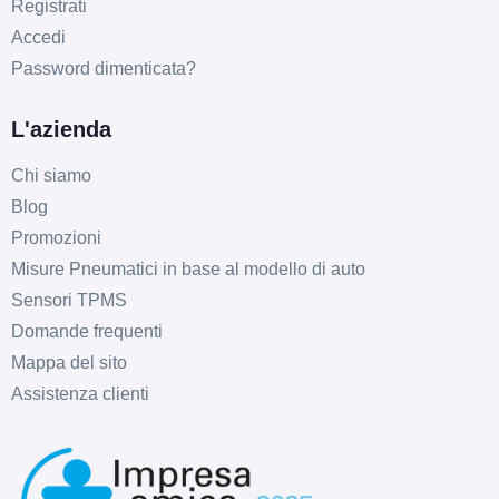
Registrati
Accedi
Password dimenticata?
C
B
69
db
L'azienda
Chi siamo
Blog
Promozioni
Misure Pneumatici in base al modello di auto
Sensori TPMS
C
B
69
db
Domande frequenti
Mappa del sito
Assistenza clienti