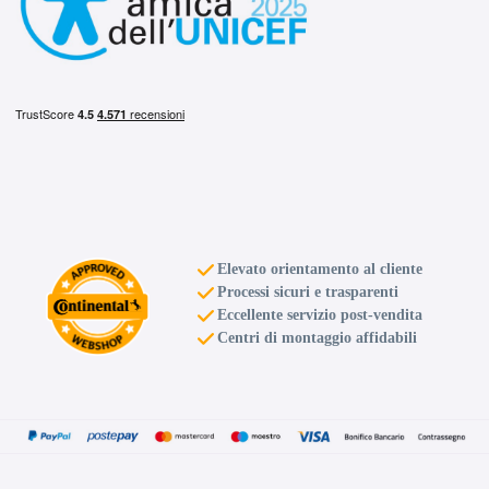
C
B
69
db
B
B
69
db
Elevato orientamento al cliente
Processi sicuri e trasparenti
Eccellente servizio post-vendita
Centri di montaggio affidabili
C
B
69
db