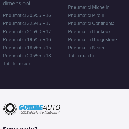
dimensioni
Pneumatici Michelin
Pneumatici 205/55 R16
Pneumatici Pirelli
Pneumatici 225/45 R17
Pneumatici Continental
Pneumatici 215/60 R17
Pneumatici Hankook
Pneumatici 195/55 R16
Pneumatici Bridgestone
Pneumatici 185/65 R15
Pneumatici Nexen
Pneumatici 235/55 R18
Tutti i marchi
Tutti le misure
Serve aiuto?