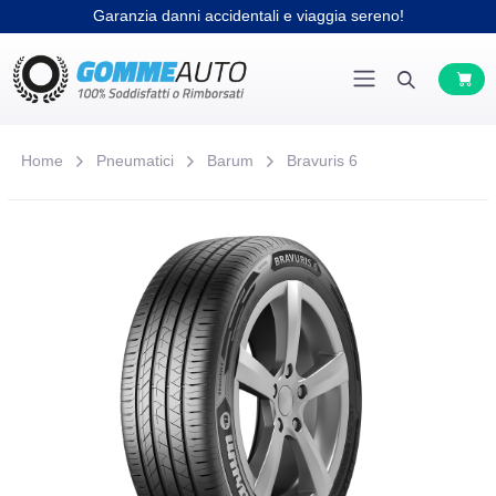
Garanzia danni accidentali e viaggia sereno!
Home
Pneumatici
Barum
Bravuris 6