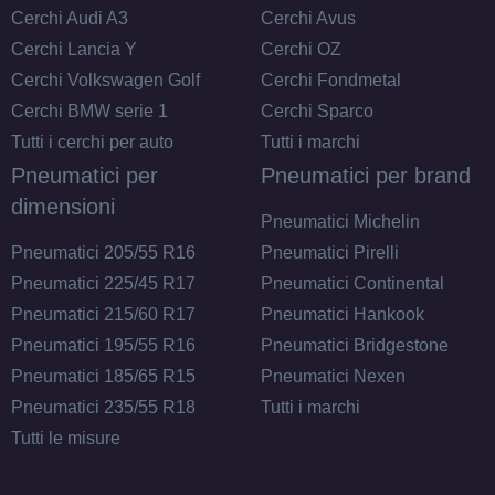
Cerchi Audi A3
Cerchi Avus
SPARCO Sparco Ff3
Cerchi Lancia Y
Cerchi OZ
Matt Black 5 fori 18"
Cerchi Volkswagen Golf
Cerchi Fondmetal
8X18 ET45 5x112
Cerchi BMW serie 1
Cerchi Sparco
Foro centrale: 73mm
Tutti i cerchi per auto
Tutti i marchi
Disponibile
Pneumatici per
Pneumatici per brand
dimensioni
SPARCO Sparco Ff3
Pneumatici Michelin
Matt Blue 5 fori 18"
Pneumatici 205/55 R16
Pneumatici Pirelli
8X18 ET45 5x112
Pneumatici 225/45 R17
Pneumatici Continental
Foro centrale: 73mm
Pneumatici 215/60 R17
Pneumatici Hankook
Disponibile
Pneumatici 195/55 R16
Pneumatici Bridgestone
Pneumatici 185/65 R15
Pneumatici Nexen
SPARCO Sparco Ff3
Pneumatici 235/55 R18
Tutti i marchi
Matt Black 5 fori 18"
8X18 ET45 5x114.3
Tutti le misure
Foro centrale: 73mm