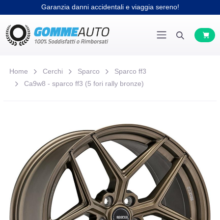
Garanzia danni accidentali e viaggia sereno!
Home
Cerchi
Sparco
Sparco ff3
Ca9w8 - sparco ff3 (5 fori rally bronze)