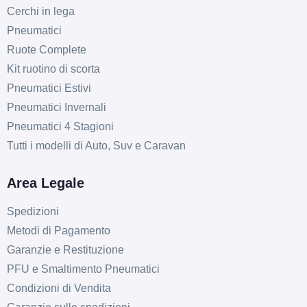
Disponibile
Cerchi in lega
Pneumatici
SPARCO Sparco Ff3
Ruote Complete
Matt Black 5 fori 18"
Kit ruotino di scorta
8X18 ET45 5x120
Pneumatici Estivi
Foro centrale: 72.6mm
Pneumatici Invernali
Disponibile
Pneumatici 4 Stagioni
Tutti i modelli di Auto, Suv e Caravan
SPARCO Sparco Ff3
Matt Black 5 fori 18"
Area Legale
8.5X18 ET45 5x100
Foro centrale: 63.4mm
Spedizioni
Disponibile
Metodi di Pagamento
Garanzie e Restituzione
SPARCO Sparco Ff3
PFU e Smaltimento Pneumatici
Matt Black 5 fori 18"
8.5X18 ET45 5x108
Condizioni di Vendita
Foro centrale: 73mm