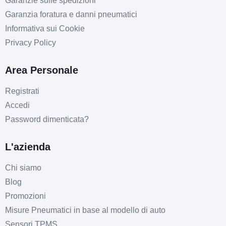
Garanzie sulle spedizioni
Disponibile
Garanzia foratura e danni pneumatici
Informativa sui Cookie
SPARCO Sparco Ff3
Privacy Policy
Matt Black 5 fori 18"
8.5X18 ET38 5x112
Area Personale
Foro centrale: 73mm
Registrati
Disponibile
Accedi
SPARCO Sparco Ff3
Password dimenticata?
Matt Black 5 fori 18"
8.5X18 ET47 5x112
L'azienda
Foro centrale: 73mm
Chi siamo
Disponibile
Blog
SPARCO Sparco Ff3
Promozioni
Matt Black 5 fori 18"
Misure Pneumatici in base al modello di auto
8.5X18 ET30 5x114.3
Sensori TPMS