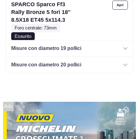
SPARCO Sparco Ff3
Rally Bronze 5 fori 18"
8.5X18 ET45 5x114.3
Foro centrale: 73mm
Esaurito
Misure con diametro 19 pollici
SPARCO Sparco Ff3
Matt Black 5 fori 18"
Misure con diametro 20 pollici
9.5X18 ET38 5x114.3
Foro centrale: 73mm
Disponibile
SPARCO Sparco Ff3
Adv
Matt Black 5 fori 18"
8X18 ET35 5x100
Foro centrale: 63.4mm
Disponibile