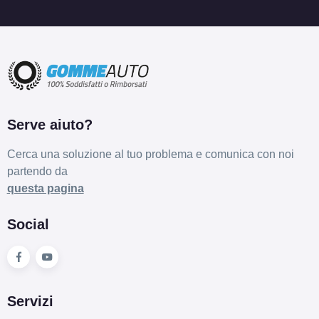
Disponibile
SPARCO Sparco Ff3
Rally Bronze 5 fori 18"
8X18 ET45 5x114.3
Foro centrale: 73mm
Disponibile
Serve aiuto?
SPARCO Sparco Ff3
Cerca una soluzione al tuo problema e comunica con noi
Matt Blue 5 fori 18"
partendo da
8X18 ET45 5x114.3
questa pagina
Foro centrale: 73mm
Disponibile
Social
SPARCO Sparco Ff3
Matt Black 5 fori 18"
8X18 ET29 5x120
Servizi
Foro centrale: 72.6mm