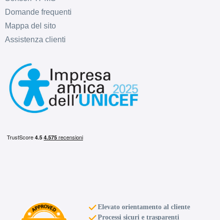
Foro centrale: 73mm
Domande frequenti
Disponibile
Mappa del sito
Assistenza clienti
SPARCO Sparco Ff3
Rally Bronze 5 fori 18"
8.5X18 ET30 5x114.3
Foro centrale: 73mm
Disponibile
SPARCO Sparco Ff3
Matt Black 5 fori 18"
8.5X18 ET45 5x114.3
Foro centrale: 73mm
Disponibile
SPARCO Sparco Ff3
Matt Blue 5 fori 18"
Elevato orientamento al cliente
Processi sicuri e trasparenti
8.5X18 ET45 5x114.3