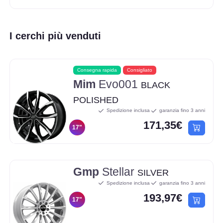
I cerchi più venduti
Consegna rapida
Consigliato
Mim
Evo001
BLACK
POLISHED
Spedizione inclusa
garanzia fino 3 anni
171,35€
17"
Gmp
Stellar
SILVER
Spedizione inclusa
garanzia fino 3 anni
193,97€
17"