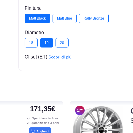
Finitura
Matt Black
Matt Blue
Rally Bronze
Diametro
18
19
20
Offset (ET)
Scopri di più
171,35€
17"
Spedizione inclusa
garanzia fino 3 anni
Aggiungi