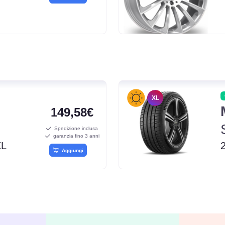
XL
149,58€
Spedizione inclusa
garanzia fino 3 anni
XL
Aggiungi