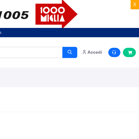
X
o.
Accedi