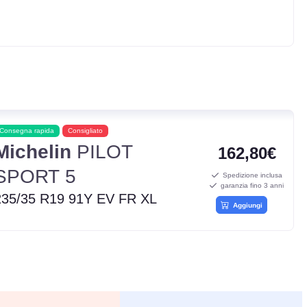
Consegna rapida
Consigliato
Michelin
PILOT
162,80€
SPORT 5
Spedizione inclusa
garanzia fino 3 anni
235/35 R19 91Y EV FR XL
Aggiungi