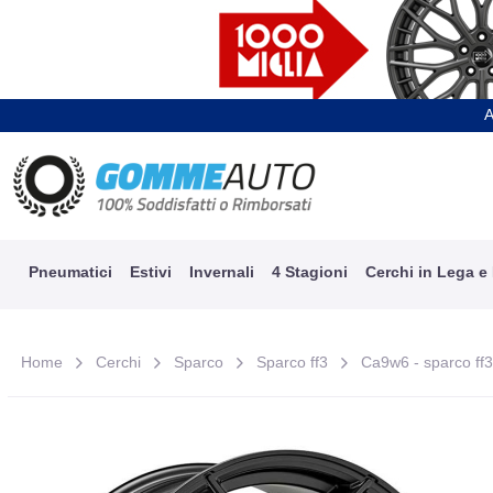
A
Pneumatici
Estivi
Invernali
4 Stagioni
Cerchi in Lega e
Home
Cerchi
Sparco
Sparco ff3
Ca9w6 - sparco ff3 