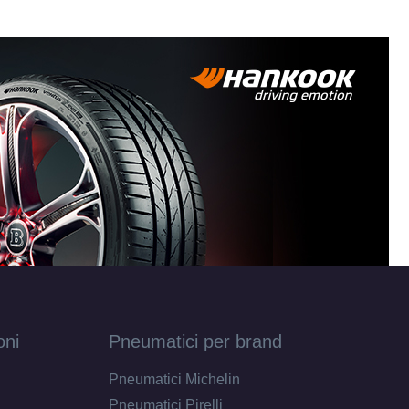
18 ET45
X18 ET45
 8X18
18 ET45
X18 ET29
oni
Pneumatici per brand
Pneumatici Michelin
X18 ET45
Pneumatici Pirelli