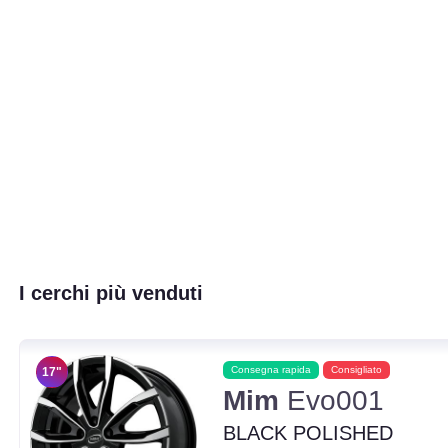
I cerchi più venduti
Consegna rapida
Consigliato
17"
Mim
Evo001
BLACK POLISHED