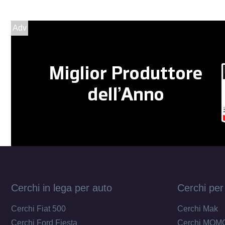
Adv
Cerchi in lega per auto
Cerchi per
Cerchi Fiat 500
Cerchi Mak
Cerchi Ford Fiesta
Cerchi MOM