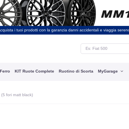
cquista i tuoi prodotti con la garanzia danni accidentali e viaggia seren
 Ferro
KIT Ruote Complete
Ruotino di Scorta
MyGarage
(5 fori matt black)