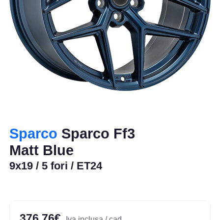
Sparco
Sparco Ff3
Matt Blue
9x19 / 5 fori / ET24
376,76€
Iva inclusa / cad.