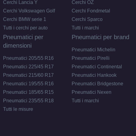
SPARCO Sparco Ff3
Cerchi Lancia Y
Cerchi OZ
Matt Black 5 fori 18"
Cerchi Volkswagen Golf
Cerchi Fondmetal
8X18 ET45 5x112
Cerchi BMW serie 1
Cerchi Sparco
Foro centrale: 73mm
Tutti i cerchi per auto
Tutti i marchi
Disponibile
Pneumatici per
Pneumatici per brand
dimensioni
SPARCO Sparco Ff3
Pneumatici Michelin
Matt Blue 5 fori 18"
Pneumatici 205/55 R16
Pneumatici Pirelli
8X18 ET45 5x112
Pneumatici 225/45 R17
Pneumatici Continental
Foro centrale: 73mm
Pneumatici 215/60 R17
Pneumatici Hankook
Disponibile
Pneumatici 195/55 R16
Pneumatici Bridgestone
Pneumatici 185/65 R15
Pneumatici Nexen
SPARCO Sparco Ff3
Pneumatici 235/55 R18
Tutti i marchi
Matt Black 5 fori 18"
8X18 ET45 5x114.3
Tutti le misure
Foro centrale: 73mm
Disponibile