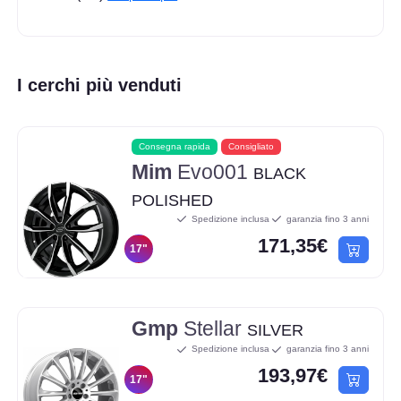
I cerchi più venduti
Consegna rapida
Consigliato
Mim
Evo001
BLACK
POLISHED
Spedizione inclusa
garanzia fino 3 anni
171,35€
17"
Gmp
Stellar
SILVER
Spedizione inclusa
garanzia fino 3 anni
193,97€
17"