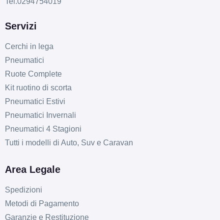
Tel.0294754019
SPARCO Sparco Ff3
Matt Black 5 fori 18"
Servizi
8X18 ET45 5x120
Cerchi in lega
Foro centrale: 72.6mm
Pneumatici
Disponibile
Ruote Complete
Kit ruotino di scorta
SPARCO Sparco Ff3
Matt Black 5 fori 18"
Pneumatici Estivi
8.5X18 ET45 5x100
Pneumatici Invernali
Foro centrale: 63.4mm
Pneumatici 4 Stagioni
Disponibile
Tutti i modelli di Auto, Suv e Caravan
SPARCO Sparco Ff3
Area Legale
Matt Black 5 fori 18"
8.5X18 ET45 5x108
Spedizioni
Foro centrale: 73mm
Metodi di Pagamento
Disponibile
Garanzie e Restituzione