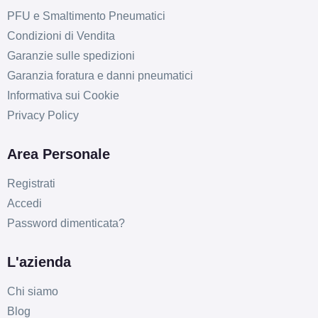
PFU e Smaltimento Pneumatici
SPARCO Sparco Ff3
Condizioni di Vendita
Matt Black 5 fori 18"
Garanzie sulle spedizioni
8.5X18 ET38 5x112
Garanzia foratura e danni pneumatici
Foro centrale: 73mm
Informativa sui Cookie
Disponibile
Privacy Policy
SPARCO Sparco Ff3
Area Personale
Matt Black 5 fori 18"
8.5X18 ET47 5x112
Registrati
Foro centrale: 73mm
Accedi
Disponibile
Password dimenticata?
SPARCO Sparco Ff3
L'azienda
Matt Black 5 fori 18"
8.5X18 ET30 5x114.3
Chi siamo
Foro centrale: 73mm
Blog