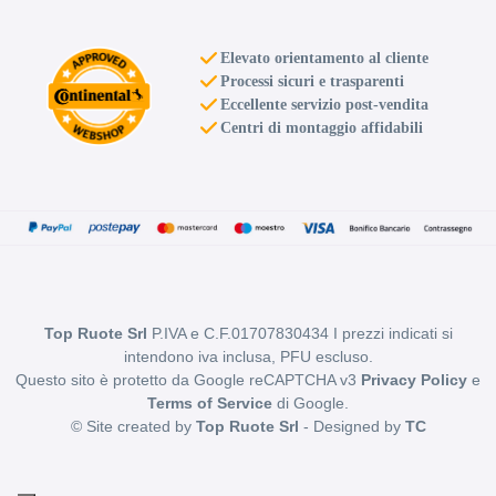
Disponibile
Elevato orientamento al cliente
SPARCO Sparco Ff3
Processi sicuri e trasparenti
Matt Black 5 fori 18"
Eccellente servizio post-vendita
9X18 ET30 5x114.3
Centri di montaggio affidabili
Foro centrale: 73mm
Disponibile
SPARCO Sparco Ff3
Matt Black 5 fori 18"
9X18 ET35 5x114.3
Foro centrale: 73mm
Top Ruote Srl
P.IVA e C.F.01707830434 I prezzi indicati si
Disponibile
intendono iva inclusa, PFU escluso.
Questo sito è protetto da Google reCAPTCHA v3
Privacy Policy
e
Terms of Service
di Google.
SPARCO Sparco Ff3
© Site created by
Top Ruote Srl
- Designed by
TC
Matt Black 5 fori 18"
9X18 ET45 5x114.3