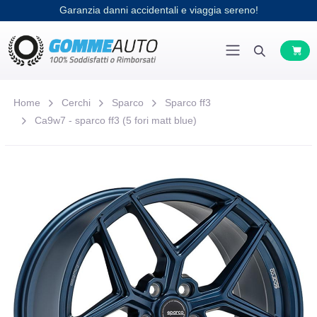
Garanzia danni accidentali e viaggia sereno!
Home
Cerchi
Sparco
Sparco ff3
Ca9w7 - sparco ff3 (5 fori matt blue)