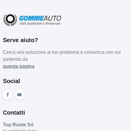
SPARCO Sparco Ff3
Rally Bronze 5 fori 18"
8X18 ET45 5x114.3
Foro centrale: 73mm
Disponibile
Serve aiuto?
SPARCO Sparco Ff3
Cerca una soluzione al tuo problema e comunica con noi
Matt Blue 5 fori 18"
partendo da
8X18 ET45 5x114.3
questa pagina
Foro centrale: 73mm
Disponibile
Social
SPARCO Sparco Ff3
Matt Black 5 fori 18"
8X18 ET29 5x120
Contatti
Foro centrale: 72.6mm
Disponibile
Top Ruote Srl