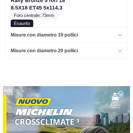
Rally Bronze 5 fori 18"
8.5X18 ET45 5x114.3
Foro centrale: 73mm
Esaurito
Misure con diametro 19 pollici
SPARCO Sparco Ff3
Matt Black 5 fori 18"
Misure con diametro 20 pollici
9.5X18 ET38 5x114.3
Foro centrale: 73mm
Disponibile
SPARCO Sparco Ff3
Adv
Matt Black 5 fori 18"
8X18 ET35 5x100
Foro centrale: 63.4mm
Disponibile
SPARCO Sparco Ff3