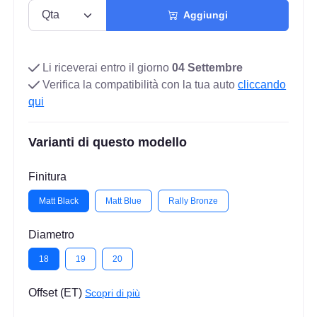
Aggiungi
Li riceverai entro il giorno
04 Settembre
Verifica la compatibilità con la tua auto
cliccando
qui
Varianti di questo modello
Finitura
Matt Black
Matt Blue
Rally Bronze
Diametro
18
19
20
Offset (ET)
Scopri di più