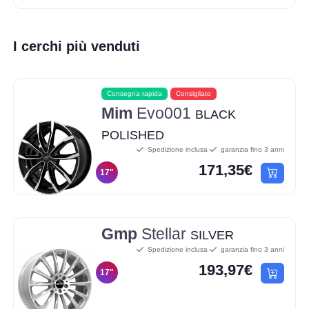
I cerchi più venduti
Consegna rapida
Consigliato
Mim
Evo001
BLACK
POLISHED
Spedizione inclusa
garanzia fino 3 anni
171,35€
17"
Gmp
Stellar
SILVER
Spedizione inclusa
garanzia fino 3 anni
193,97€
17"