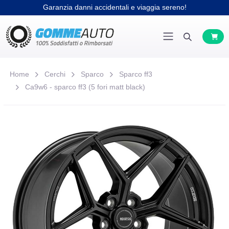
Garanzia danni accidentali e viaggia sereno!
Home
Cerchi
Sparco
Sparco ff3
Ca9w6 - sparco ff3 (5 fori matt black)