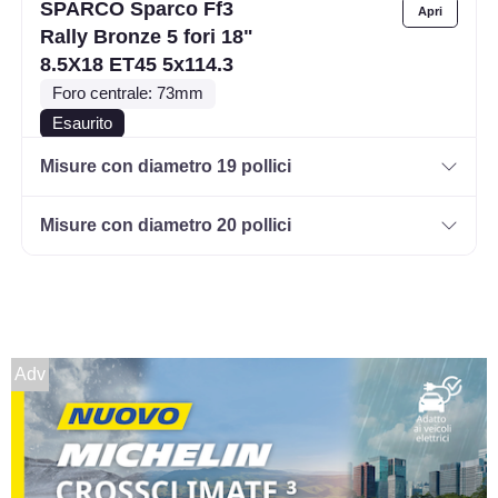
SPARCO Sparco Ff3
Rally Bronze 5 fori 18"
8.5X18 ET45 5x114.3
Foro centrale: 73mm
Esaurito
Misure con diametro 19 pollici
SPARCO Sparco Ff3
Matt Black 5 fori 18"
Misure con diametro 20 pollici
9.5X18 ET38 5x114.3
Foro centrale: 73mm
Disponibile
SPARCO Sparco Ff3
Adv
Matt Black 5 fori 18"
8X18 ET35 5x100
Foro centrale: 63.4mm
Disponibile