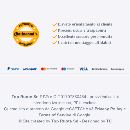
Foro centrale: 73mm
Disponibile
Elevato orientamento al cliente
SPARCO Sparco Ff3
Processi sicuri e trasparenti
Matt Black 5 fori 18"
Eccellente servizio post-vendita
9X18 ET30 5x114.3
Centri di montaggio affidabili
Foro centrale: 73mm
Disponibile
SPARCO Sparco Ff3
Matt Black 5 fori 18"
9X18 ET35 5x114.3
Foro centrale: 73mm
Top Ruote Srl
P.IVA e C.F.01707830434 I prezzi indicati si
Disponibile
intendono iva inclusa, PFU escluso.
Questo sito è protetto da Google reCAPTCHA v3
Privacy Policy
e
Terms of Service
di Google.
SPARCO Sparco Ff3
© Site created by
Top Ruote Srl
- Designed by
TC
Matt Black 5 fori 18"