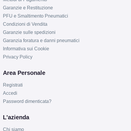
Disponibile
Garanzie e Restituzione
PFU e Smaltimento Pneumatici
SPARCO Sparco Ff3
Condizioni di Vendita
Matt Black 5 fori 18"
Garanzie sulle spedizioni
8.5X18 ET38 5x112
Garanzia foratura e danni pneumatici
Foro centrale: 73mm
Informativa sui Cookie
Disponibile
Privacy Policy
SPARCO Sparco Ff3
Area Personale
Matt Black 5 fori 18"
8.5X18 ET47 5x112
Registrati
Foro centrale: 73mm
Accedi
Disponibile
Password dimenticata?
SPARCO Sparco Ff3
L'azienda
Matt Black 5 fori 18"
8.5X18 ET30 5x114.3
Chi siamo