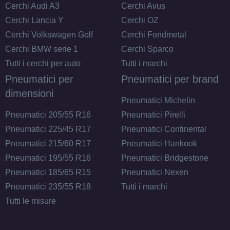
Cerchi Audi A3
Cerchi Avus
SPARCO Sparco Ff3
Cerchi Lancia Y
Cerchi OZ
Matt Black 5 fori 18"
Cerchi Volkswagen Golf
Cerchi Fondmetal
8X18 ET45 5x112
Cerchi BMW serie 1
Cerchi Sparco
Foro centrale: 73mm
Tutti i cerchi per auto
Tutti i marchi
Disponibile
Pneumatici per
Pneumatici per brand
dimensioni
SPARCO Sparco Ff3
Pneumatici Michelin
Matt Blue 5 fori 18"
Pneumatici 205/55 R16
Pneumatici Pirelli
8X18 ET45 5x112
Pneumatici 225/45 R17
Pneumatici Continental
Foro centrale: 73mm
Pneumatici 215/60 R17
Pneumatici Hankook
Disponibile
Pneumatici 195/55 R16
Pneumatici Bridgestone
Pneumatici 185/65 R15
Pneumatici Nexen
SPARCO Sparco Ff3
Pneumatici 235/55 R18
Tutti i marchi
Matt Black 5 fori 18"
8X18 ET45 5x114.3
Tutti le misure
Foro centrale: 73mm
Disponibile