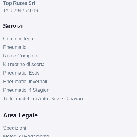
Disponibile
Top Ruote Srl
Tel.0294754019
SPARCO Sparco Ff3
Matt Black 5 fori 18"
Servizi
8X18 ET45 5x120
Cerchi in lega
Foro centrale: 72.6mm
Pneumatici
Disponibile
Ruote Complete
Kit ruotino di scorta
SPARCO Sparco Ff3
Matt Black 5 fori 18"
Pneumatici Estivi
8.5X18 ET45 5x100
Pneumatici Invernali
Foro centrale: 63.4mm
Pneumatici 4 Stagioni
Disponibile
Tutti i modelli di Auto, Suv e Caravan
SPARCO Sparco Ff3
Area Legale
Matt Black 5 fori 18"
8.5X18 ET45 5x108
Spedizioni
Foro centrale: 73mm
Metodi di Pagamento