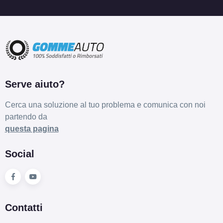
SPARCO Sparco Ff3
Rally Bronze 5 fori 18"
8X18 ET45 5x114.3
Foro centrale: 73mm
Disponibile
Serve aiuto?
SPARCO Sparco Ff3
Cerca una soluzione al tuo problema e comunica con noi
Matt Blue 5 fori 18"
partendo da
8X18 ET45 5x114.3
questa pagina
Foro centrale: 73mm
Disponibile
Social
SPARCO Sparco Ff3
Matt Black 5 fori 18"
8X18 ET29 5x120
Contatti
Foro centrale: 72.6mm