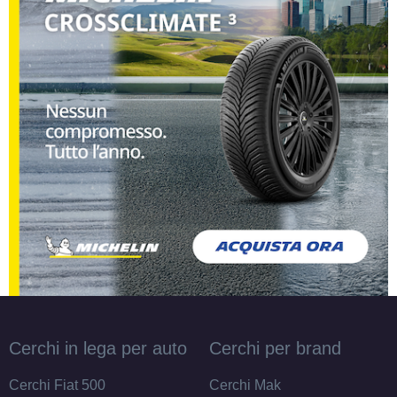
fori 14" 5.5X14 ET43
4x100
Foro centrale: 63.3mm
Disponibile
Cerchi in lega per auto
Cerchi per brand
Cerchi Fiat 500
Cerchi Mak