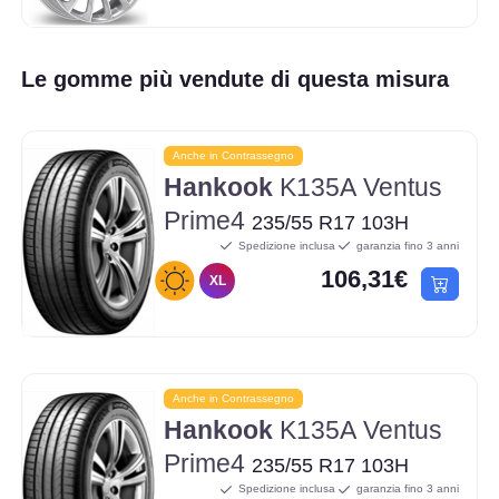
Le gomme più vendute di questa misura
Anche in Contrassegno
Hankook
K135A Ventus
Prime4
235/55 R17 103H
Spedizione inclusa
garanzia fino 3 anni
106,31€
XL
Anche in Contrassegno
Hankook
K135A Ventus
Prime4
235/55 R17 103H
Spedizione inclusa
garanzia fino 3 anni