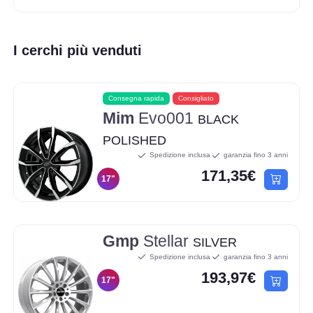
I cerchi più venduti
Consegna rapida
Consigliato
Mim
Evo001
BLACK
POLISHED
Spedizione inclusa
garanzia fino 3 anni
171,35€
17"
Gmp
Stellar
SILVER
Spedizione inclusa
garanzia fino 3 anni
193,97€
17"