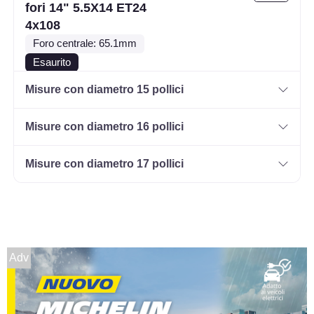
fori 14" 5.5X14 ET24
4x108
Foro centrale: 65.1mm
Esaurito
Misure con diametro 15 pollici
RIAL Milano Titanium 4
fori 14" 5.5X14 ET43
Misure con diametro 16 pollici
4x108
Foro centrale: 63.4mm
Misure con diametro 17 pollici
Esaurito
RIAL Milano Titanium 4
fori 14" 5.5X14 ET35
4x100
Adv
Foro centrale: 63.3mm
Disponibile
RIAL Milano Titanium 4