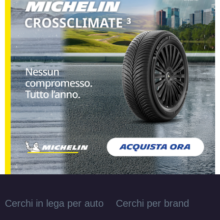
RIAL Milano Titanium 4
fori 14" 5.5X14 ET43
4x100
Foro centrale: 63.3mm
Disponibile
Cerchi in lega per auto
Cerchi per brand