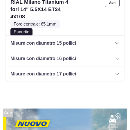
RIAL Milano Titanium 4
fori 14" 5.5X14 ET24
4x108
Foro centrale: 65.1mm
Esaurito
Misure con diametro 15 pollici
RIAL Milano Titanium 4
fori 14" 5.5X14 ET43
Misure con diametro 16 pollici
4x108
Foro centrale: 63.4mm
Misure con diametro 17 pollici
Esaurito
RIAL Milano Titanium 4
fori 14" 5.5X14 ET35
4x100
Adv
Foro centrale: 63.3mm
Disponibile