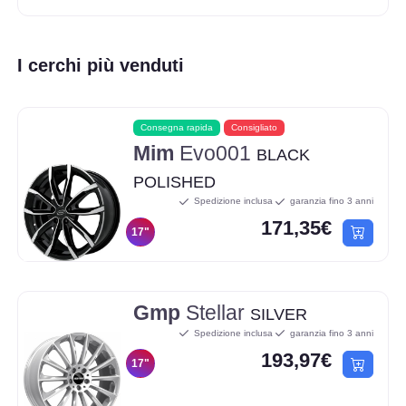
I cerchi più venduti
Consegna rapida
Consigliato
Mim
Evo001
BLACK
POLISHED
Spedizione inclusa
garanzia fino 3 anni
171,35€
17"
Gmp
Stellar
SILVER
Spedizione inclusa
garanzia fino 3 anni
193,97€
17"