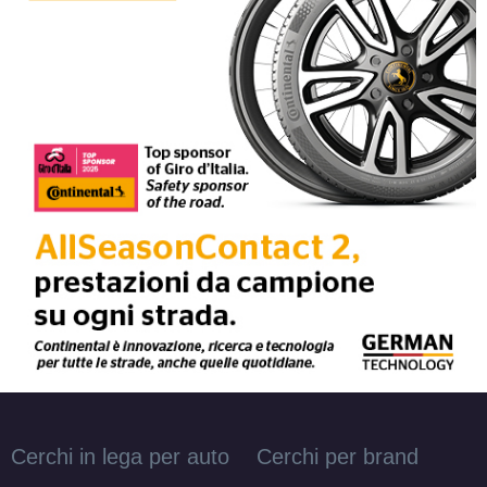
RIAL Milano Titanium 4
fori 14" 5.5X14 ET43
4x100
Foro centrale: 63.3mm
Disponibile
Cerchi in lega per auto
Cerchi per brand