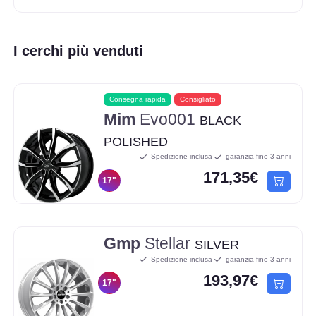
I cerchi più venduti
Consegna rapida
Consigliato
Mim
Evo001
BLACK
POLISHED
Spedizione inclusa
garanzia fino 3 anni
171,35€
17"
Gmp
Stellar
SILVER
Spedizione inclusa
garanzia fino 3 anni
193,97€
17"