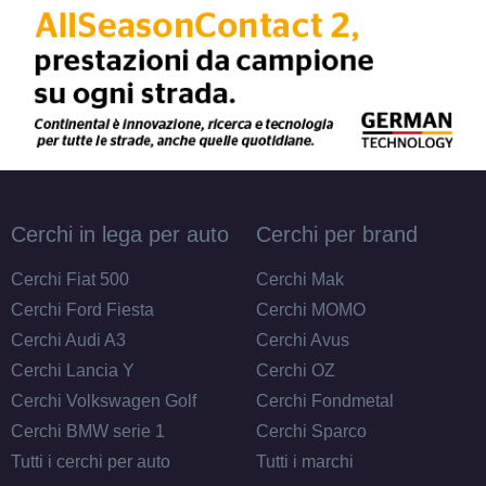
Cerchi in lega per auto
Cerchi per brand
Cerchi Fiat 500
Cerchi Mak
Cerchi Ford Fiesta
Cerchi MOMO
Cerchi Audi A3
Cerchi Avus
Cerchi Lancia Y
Cerchi OZ
Cerchi Volkswagen Golf
Cerchi Fondmetal
Cerchi BMW serie 1
Cerchi Sparco
Tutti i cerchi per auto
Tutti i marchi