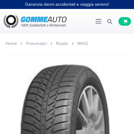
Garanzia danni accidentali e viaggia sereno!
Home
Pneumatici
Roadx
Wh01