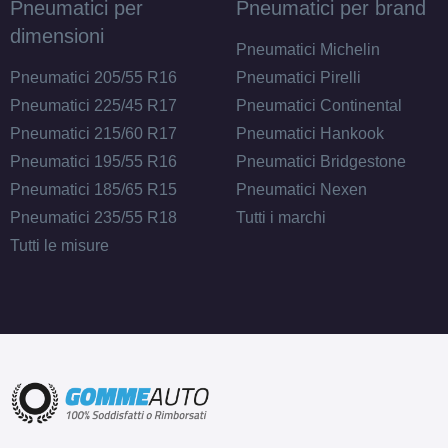
Pneumatici per
Pneumatici per brand
dimensioni
Pneumatici Michelin
Pneumatici 205/55 R16
Pneumatici Pirelli
Pneumatici 225/45 R17
Pneumatici Continental
Pneumatici 215/60 R17
Pneumatici Hankook
Pneumatici 195/55 R16
Pneumatici Bridgestone
Pneumatici 185/65 R15
Pneumatici Nexen
Pneumatici 235/55 R18
Tutti i marchi
Tutti le misure